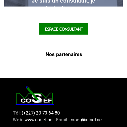
Je suis un consultant, je
souhaite déposer ma
candidature
Tél:
(+227) 20 73 64 80
Web:
www.cosef.ne
Email
:
cosef@intnet.ne